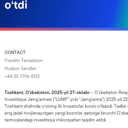
o‘tdi
CONTACT
Franklin Templeton
Hudson Sandler
+44 20 7796 4133
Toshkent, O‘zbekiston, 2025-yil 27-oktabr
– O‘zbekiston Respu
Investitsiya Jamg‘armasi (“UzNIF” yoki “Jamg‘arma”) 2025-yil 22
Toshkent shahrida o‘zining ilk Investorlar kunini o‘tkazdi. Tadbi
eng jadal rivojlanayotgan yangi bozorlar qatoriga kiruvchi O‘zbe
tarmoqlaridagi investitsiya imkoniyatlari taqdim etildi.