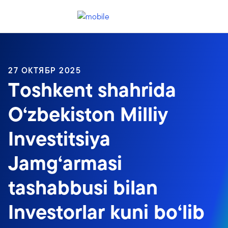
Header menu toggle
search
27 ОКТЯБР 2025
Toshkent shahrida
O‘zbekiston Milliy
Investitsiya
Jamg‘armasi
tashabbusi bilan
Investorlar kuni bo‘lib