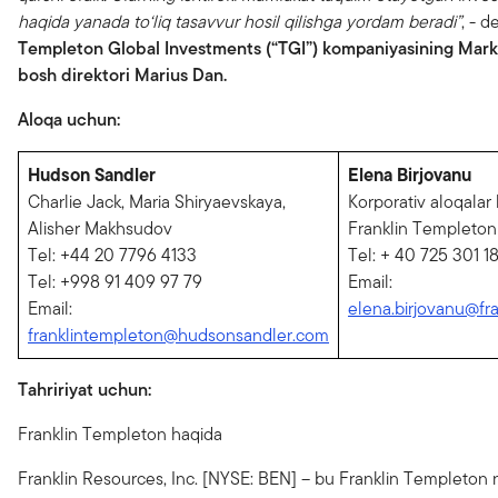
haqida yanada to‘liq tasavvur hosil qilishga yordam beradi”
, - d
Templeton Global Investments (“TGI”) kompaniyasining Mark
bosh direktori Marius Dan.
Aloqa uchun:
Hudson Sandler
Elena Birjovanu
Charlie Jack, Maria Shiryaevskaya,
Korporativ aloqalar
Alisher Makhsudov
Franklin Templeton
Tel: +44 20 7796 4133
Tel: + 40 725 301 1
Tel: +998 91 409 97 79
Email:
Email:
elena.birjovanu@fr
franklintempleton@hudsonsandler.com
Tahririyat uchun:
Franklin Templeton haqida
Franklin Resources, Inc. [NYSE: BEN] – bu Franklin Templeton n