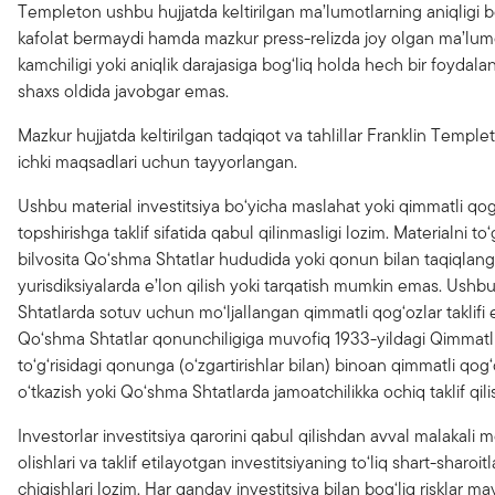
Templeton ushbu hujjatda keltirilgan ma’lumotlarning aniqligi
kafolat bermaydi hamda mazkur press-relizda joy olgan ma’lumot
kamchiligi yoki aniqlik darajasiga bog‘liq holda hech bir foydala
shaxs oldida javobgar emas.
Mazkur hujjatda keltirilgan tadqiqot va tahlillar Franklin Templ
ichki maqsadlari uchun tayyorlangan.
Ushbu material investitsiya bo‘yicha maslahat yoki qimmatli qog
topshirishga taklif sifatida qabul qilinmasligi lozim. Materialni to‘g
bilvosita Qo‘shma Shtatlar hududida yoki qonun bilan taqiqla
yurisdiksiyalarda e’lon qilish yoki tarqatish mumkin emas. Ush
Shtatlarda sotuv uchun mo‘ljallangan qimmatli qog‘ozlar taklif
Qo‘shma Shtatlar qonunchiligiga muvofiq 1933-yildagi Qimmatli
to‘g‘risidagi qonunga (o‘zgartirishlar bilan) binoan qimmatli qog‘
o‘tkazish yoki Qo‘shma Shtatlarda jamoatchilikka ochiq taklif qili
Investorlar investitsiya qarorini qabul qilishdan avval malakali 
olishlari va taklif etilayotgan investitsiyaning to‘liq shart-sharoitl
chiqishlari lozim. Har qanday investitsiya bilan bog‘liq risklar ma