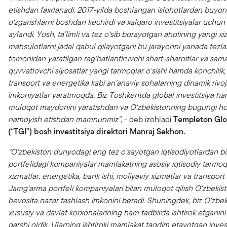
etishdan faxrlanadi. 2017-yilda boshlangan islohotlardan buyon 
o‘zgarishlarni boshdan kechirdi va xalqaro investitsiyalar uch
aylandi. Yosh, ta’limli va tez o‘sib borayotgan aholining yangi 
mahsulotlarni jadal qabul qilayotgani bu jarayonni yanada tez
tomonidan yaratilgan rag‘batlantiruvchi shart-sharoitlar va samar
quvvatlovchi siyosatlar yangi tarmoqlar o‘sishi hamda konchilik, 
transport va energetika kabi an’anaviy sohalarning dinamik rivo
imkoniyatlar yaratmoqda. Biz Toshkentda global investitsiya ha
muloqot maydonini yaratishdan va O‘zbekistonning bugungi hol
namoyish etishdan mamnunmiz”
, - deb izohladi
Templeton Glo
(“TGI”) bosh investitsiya direktori Manraj Sekhon.
“O‘zbekiston dunyodagi eng tez o‘sayotgan iqtisodiyotlardan bi
portfelidagi kompaniyalar mamlakatning asosiy iqtisodiy tarmo
xizmatlar, energetika, bank ishi, moliyaviy xizmatlar va transport s
Jamg‘arma portfeli kompaniyalari bilan muloqot qilish O‘zbekist
bevosita nazar tashlash imkonini beradi. Shuningdek, biz O‘zbe
xususiy va davlat korxonalarining ham tadbirda ishtirok etganin
qarshi oldik. Ularning ishtiroki mamlakat taqdim etayotgan invest