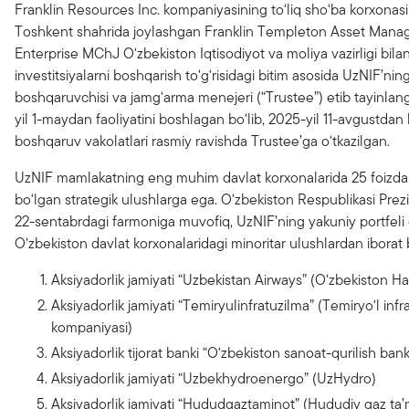
Franklin Resources Inc. kompaniyasining to‘liq sho‘ba korxonas
Toshkent shahrida joylashgan Franklin Templeton Asset Man
Enterprise MChJ O‘zbekiston Iqtisodiyot va moliya vazirligi bil
investitsiyalarni boshqarish to‘g‘risidagi bitim asosida UzNIF’nin
boshqaruvchisi va jamg‘arma menejeri (“Trustee”) etib tayinla
yil 1-maydan faoliyatini boshlagan bo‘lib, 2025-yil 11-avgustda
boshqaruv vakolatlari rasmiy ravishda Trustee’ga o‘tkazilgan.
UzNIF mamlakatning eng muhim davlat korxonalarida 25 foizda
bo‘lgan strategik ulushlarga ega. O‘zbekiston Respublikasi Prez
22-sentabrdagi farmoniga muvofiq, UzNIF’ning yakuniy portfeli 
O‘zbekiston davlat korxonalaridagi minoritar ulushlardan iborat b
Aksiyadorlik jamiyati “Uzbekistan Airways” (O‘zbekiston Hav
Aksiyadorlik jamiyati “Temiryulinfratuzilma” (Temiryo‘l infr
kompaniyasi)
Aksiyadorlik tijorat banki “O‘zbekiston sanoat-qurilish ban
Aksiyadorlik jamiyati “Uzbekhydroenergo” (UzHydro)
Aksiyadorlik jamiyati “Hududgaztaminot” (Hududiy gaz ta’