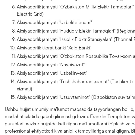
Aksiyadorlik jamiyati “O‘zbekiston Milliy Elektr Tarmoqlari
Electric Grid)
Aksiyadorlik jamiyati “Uzbektelecom”
Aksiyadorlik jamiyati “Hududiy Elektr Tarmoqlari” (Regiona
Aksiyadorlik jamiyati “Issiqlik Elektr Stansiyalari” (Thermal
Aksiyadorlik tijorat banki “Xalq Banki”
Aksiyadorlik jamiyati “O‘zbekiston Respublika Tovar-xom a
Aksiyadorlik jamiyati “Navoiyazot”
Aksiyadorlik jamiyati “Uzbekinvest”
Aksiyadorlik jamiyati “Toshshahartransxizmat” (Toshkent s
xizmati)
Aksiyadorlik jamiyati “Uzsuvtaminot” (O‘zbekiston suv ta’
Ushbu hujjat umumiy ma’lumot maqsadida tayyorlangan bo‘lib, 
maslahat sifatida qabul qilinmasligi lozim. Franklin Templeton
guruhlari mazkur hujjatda keltirilgan ma’lumotlarni to‘plash va 
professional ehtiyotkorlik va aniqlik tamoyillariga amal qilgan. B