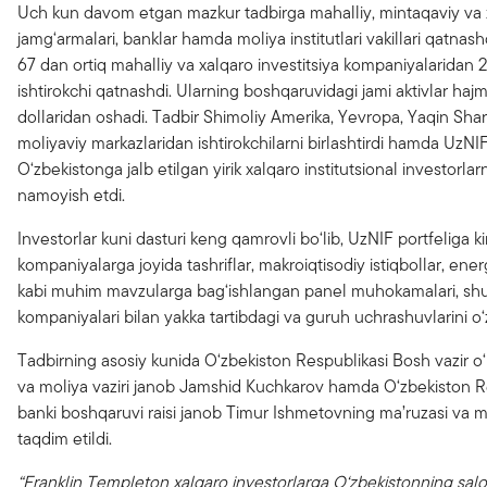
Uch kun davom etgan mazkur tadbirga mahalliy, mintaqaviy va x
jamg‘armalari, banklar hamda moliya institutlari vakillari qatnash
67 dan ortiq mahalliy va xalqaro investitsiya kompaniyalaridan
ishtirokchi qatnashdi. Ularning boshqaruvidagi jami aktivlar hajmi
dollaridan oshadi. Tadbir Shimoliy Amerika, Yevropa, Yaqin Shar
moliyaviy markazlaridan ishtirokchilarni birlashtirdi hamda UzN
O‘zbekistonga jalb etilgan yirik xalqaro institutsional investorlarn
namoyish etdi.
Investorlar kuni dasturi keng qamrovli bo‘lib, UzNIF portfeliga k
kompaniyalarga joyida tashriflar, makroiqtisodiy istiqbollar, ene
kabi muhim mavzularga bag‘ishlangan panel muhokamalari, shu
kompaniyalari bilan yakka tartibdagi va guruh uchrashuvlarini o‘z
Tadbirning asosiy kunida O‘zbekiston Respublikasi Bosh vazir o‘r
va moliya vaziri janob Jamshid Kuchkarov hamda O‘zbekiston R
banki boshqaruvi raisi janob Timur Ishmetovning ma’ruzasi va m
taqdim etildi.
“Franklin Templeton xalqaro investorlarga O‘zbekistonning salo