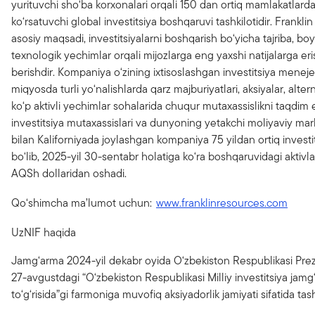
yurituvchi sho‘ba korxonalari orqali 150 dan ortiq mamlakatlarda
ko‘rsatuvchi global investitsiya boshqaruvi tashkilotidir. Frankl
asosiy maqsadi, investitsiyalarni boshqarish bo‘yicha tajriba, bo
texnologik yechimlar orqali mijozlarga eng yaxshi natijalarga e
berishdir. Kompaniya o‘zining ixtisoslashgan investitsiya menejer
miqyosda turli yo‘nalishlarda qarz majburiyatlari, aksiyalar, altern
ko‘p aktivli yechimlar sohalarida chuqur mutaxassislikni taqdim e
investitsiya mutaxassislari va dunyoning yetakchi moliyaviy marka
bilan Kaliforniyada joylashgan kompaniya 75 yildan ortiq investit
bo‘lib, 2025-yil 30-sentabr holatiga ko‘ra boshqaruvidagi aktivlar 
AQSh dollaridan oshadi.
Qo‘shimcha ma’lumot uchun:
www.franklinresources.com
UzNIF haqida
Jamg‘arma 2024-yil dekabr oyida O‘zbekiston Respublikasi Prez
27-avgustdagi “O‘zbekiston Respublikasi Milliy investitsiya jamg‘
to‘g‘risida”gi farmoniga muvofiq aksiyadorlik jamiyati sifatida tash